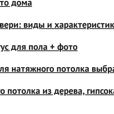
место дома
 двери: виды и характерис
интус для пола + фото
и для натяжного потолка вы
ного потолка из дерева, ги