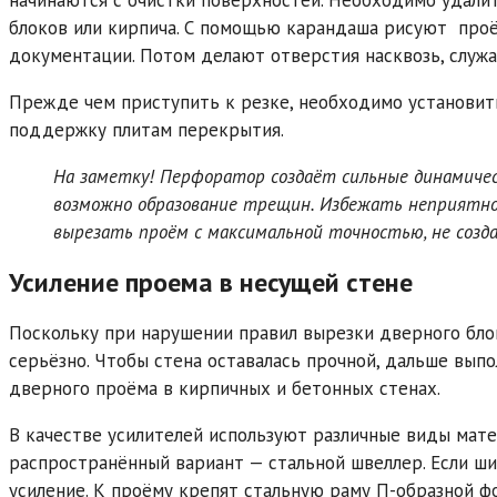
блоков или кирпича. С помощью карандаша рисуют проё
документации. Потом делают отверстия насквозь, служ
Прежде чем приступить к резке, необходимо установи
поддержку плитам перекрытия.
На заметку! Перфоратор создаёт сильные динамическ
возможно образование трещин. Избежать неприятно
вырезать проём с максимальной точностью, не созд
Усиление проема в несущей стене
Поскольку при нарушении правил вырезки дверного бло
серьёзно. Чтобы стена оставалась прочной, дальше выпо
дверного проёма в кирпичных и бетонных стенах.
В качестве усилителей используют различные виды мате
распространённый вариант — стальной швеллер. Если ш
усиление. К проёму крепят стальную раму П-образной ф