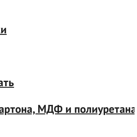
тики
брать
псокартона, МДФ и полиурет