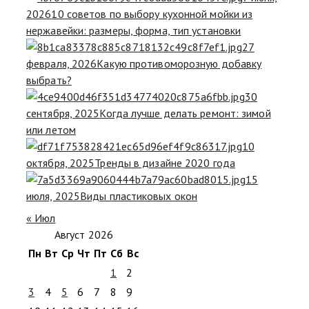
2026
10 советов по выбору кухонной мойки из
нержавейки: размеры, форма, тип установки
27
февраля, 2026
Какую противоморозную добавку
выбрать?
30
сентября, 2025
Когда лучше делать ремонт: зимой
или летом
10
октября, 2025
Тренды в дизайне 2020 года
15
июля, 2025
Виды пластиковых окон
« Июл
Август 2026
Пн
Вт
Ср
Чт
Пт
Сб
Вс
1
2
3
4
5
6
7
8
9